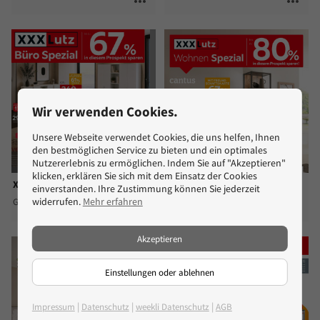
more_horiz
more_horiz
Wir verwenden Cookies.
Unsere Webseite verwendet Cookies, die uns helfen, Ihnen
den bestmöglichen Service zu bieten und ein optimales
10 Prospekte
Nutzererlebnis zu ermöglichen. Indem Sie auf "Akzeptieren"
klicken, erklären Sie sich mit dem Einsatz der Cookies
XXXLutz
XXXLutz
einverstanden. Ihre Zustimmung können Sie jederzeit
widerrufen.
Mehr erfahren
Gültig bis Fr. 14.08.
Gültig bis Fr. 14.08.
more_horiz
more_horiz
Akzeptieren
Einstellungen oder ablehnen
|
|
|
Impressum
Datenschutz
weekli Datenschutz
AGB