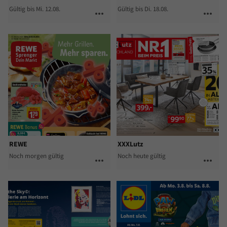
Gültig bis Mi. 12.08.
Gültig bis Di. 18.08.
more_horiz
more_horiz
REWE
XXXLutz
Noch morgen gültig
Noch heute gültig
more_horiz
more_horiz